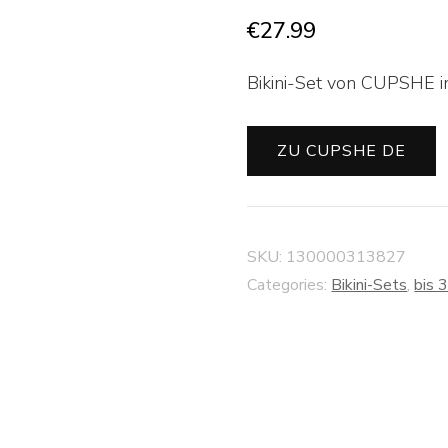
€
27.99
Bikini-Set von CUPSHE in
ZU CUPSHE DE
SKU:
130000313827
Categories:
Bikini-Sets
,
bis 