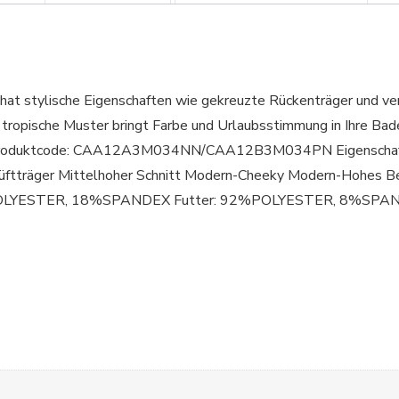
hat stylische Eigenschaften wie gekreuzte Rückenträger und ve
e tropische Muster bringt Farbe und Urlaubsstimmung in Ihre B
cker. Produktcode: CAA12A3M034NN/CAA12B3M034PN Eigenschaf
ftträger Mittelhoher Schnitt Modern-Cheeky Modern-Hohes Be
POLYESTER, 18%SPANDEX Futter: 92%POLYESTER, 8%SPA