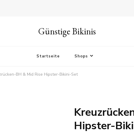
Günstige Bikinis
Startseite
Shops
zrücken-BH & Mid Rise Hipster-Bikini-Set
Kreuzrücke
Hipster-Bik