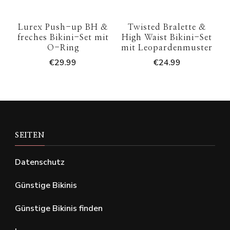
Lurex Push-up BH &
Twisted Bralette &
freches Bikini-Set mit
High Waist Bikini-Set
O-Ring
mit Leopardenmuster
€
29.99
€
24.99
SEITEN
Datenschutz
Günstige Bikinis
Günstige Bikinis finden