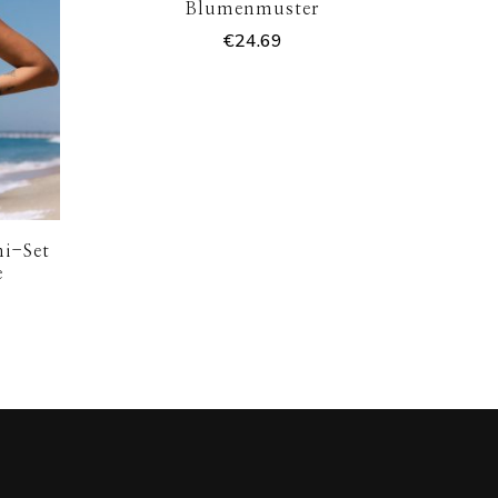
Blumenmuster
€
24.69
ni-Set
e