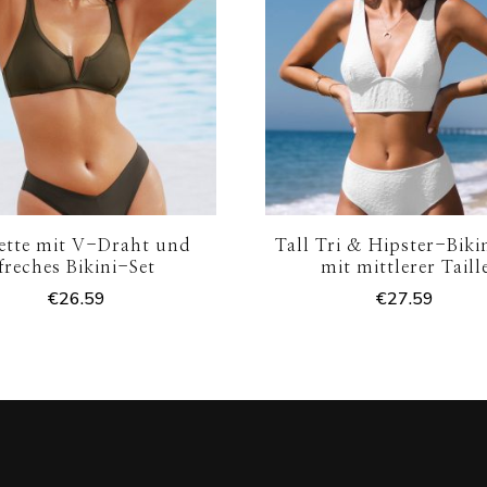
ette mit V-Draht und
Tall Tri & Hipster-Biki
freches Bikini-Set
mit mittlerer Taill
€
26.59
€
27.59