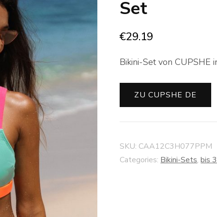
Set
€
29.19
Bikini-Set von CUPSHE in
ZU CUPSHE DE
SKU:
CAA12C3H077PPM
Categories:
Bikini-Sets
,
bis 