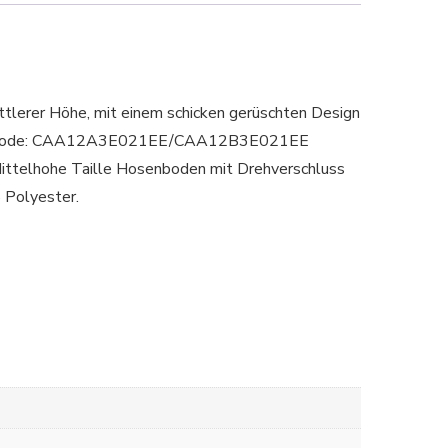
mittlerer Höhe, mit einem schicken gerüschten Design
Produktcode: CAA12A3E021EE/CAA12B3E021EE
ittelhohe Taille Hosenboden mit Drehverschluss
 Polyester.