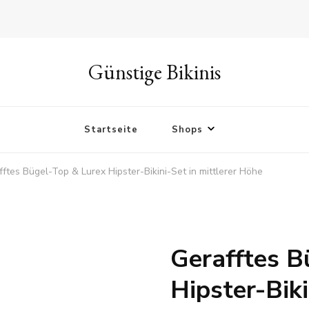
Günstige Bikinis
Startseite
Shops
fftes Bügel-Top & Lurex Hipster-Bikini-Set in mittlerer Höhe
Gerafftes B
Hipster-Biki