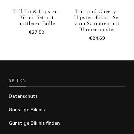
Tall Tri & Hipster-
Tri- und Cheeky-
Bikini-Set mit
Hipster-Bikini-Set
mittlerer Taille
zum Schnüren mit
Blumenmuster
€
27.59
€
24.69
SEITEN
Datenschutz
Günstige Bikinis
Günstige Bikinis finden