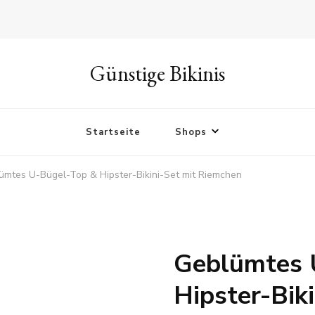
Günstige Bikinis
Startseite
Shops
ümtes U-Bügel-Top & Hipster-Bikini-Set mit Riemchen
Geblümtes 
Hipster-Bik