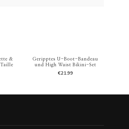
ette &
Geripptes U-Boot-Bandeau
Taille
und High Waist Bikini-Set
€
21.99