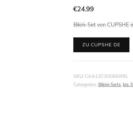
€
24.99
Bikini-Set von CUPSHE in
ZU CUPSHE DE
SKU:
CAA12C3G066RRL
Categories:
Bikini-Sets
,
bis 