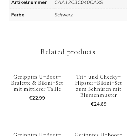
Artikelnummer
CAA12C3C040CAXS
Farbe
Schwarz
Related products
Geripptes U-Boot-
Tri- und Cheeky-
Bralette & Bikini-Set
Hipster-Bikini-Set
mit mittlerer Taille
zum Schnüren mit
Blumenmuster
€
22.99
€
24.69
Geripptes U-Boot-
Geripptes U-Boot-