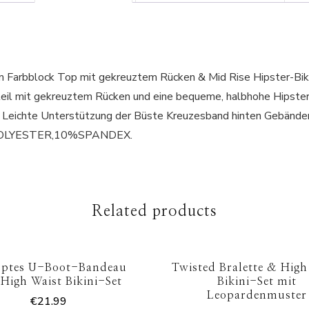
rem Farbblock Top mit gekreuztem Rücken & Mid Rise Hipster-Bik
berteil mit gekreuztem Rücken und eine bequeme, halbhohe Hi
Leichte Unterstützung der Büste Kreuzesband hinten Gebänderte
90%POLYESTER,10%SPANDEX.
Related products
pptes U-Boot-Bandeau
Twisted Bralette & High
High Waist Bikini-Set
Bikini-Set mit
Leopardenmuster
€
21.99