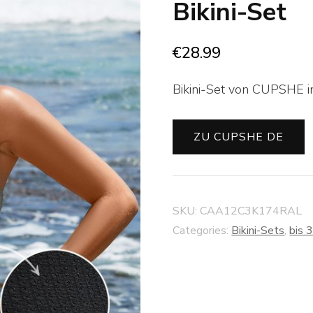
Bikini-Set
€
28.99
Bikini-Set von CUPSHE in
ZU CUPSHE DE
SKU:
CAA12C3K174RAL
Categories:
Bikini-Sets
,
bis 