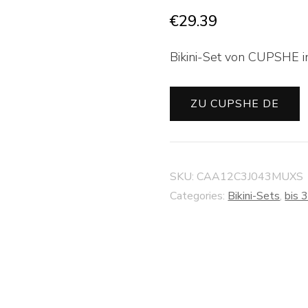
€
29.39
Bikini-Set von CUPSHE i
ZU CUPSHE DE
SKU:
CAA12C3J043MUXS
Categories:
Bikini-Sets
,
bis 