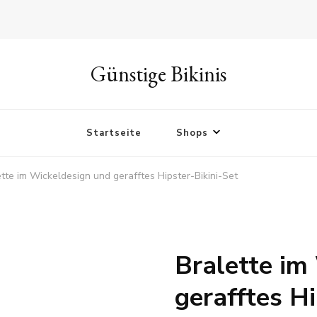
Günstige Bikinis
Startseite
Shops
ette im Wickeldesign und gerafftes Hipster-Bikini-Set
Bralette im
gerafftes Hi