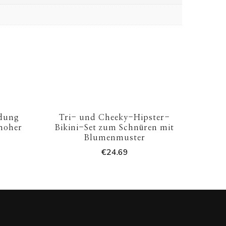
dung
Tri- und Cheeky-Hipster-
 hoher
Bikini-Set zum Schnüren mit
Blumenmuster
€
24.69