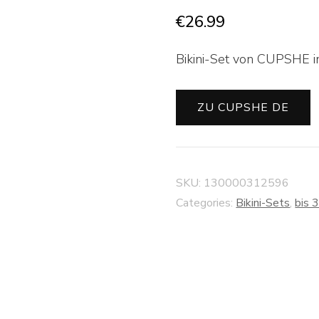
€
26.99
Bikini-Set von CUPSHE in
ZU CUPSHE DE
SKU:
130000312596
Categories:
Bikini-Sets
,
bis 