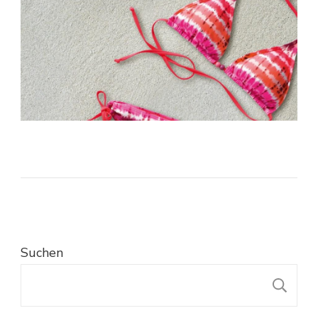
Suchen
S